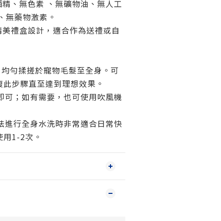
酒精、無色素 、無礦物油、無人工
、無藥物激素。
精美禮盒設計，適合作為送禮或自
掌心，均勻揉搓於寵物毛髮至全身。可
複此步驟直至達到理想效果。
幹即可；如有需要，也可使用吹風機
無法進行全身水洗時非常適合日常快
用1-2次。