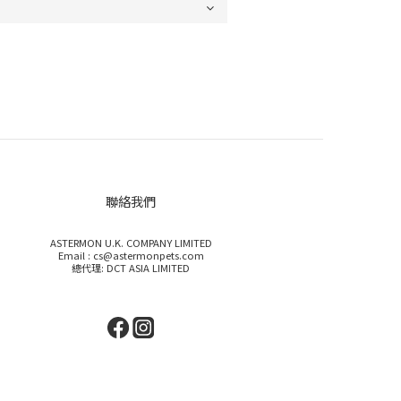
聯絡我們
ASTERMON U.K. COMPANY LIMITED
Email : cs@astermonpets.com
總代理: DCT ASIA LIMITED