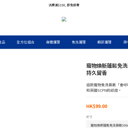
消費滿$150, 即免郵費
產品
全方位組合
身體護理
免洗護理
眼部護理
濕
寵物煥新蓬鬆免洗
持久留香
這款寵物免洗慕斯「會呼
和英國SCPN的認證。
HK$99.00
尺寸