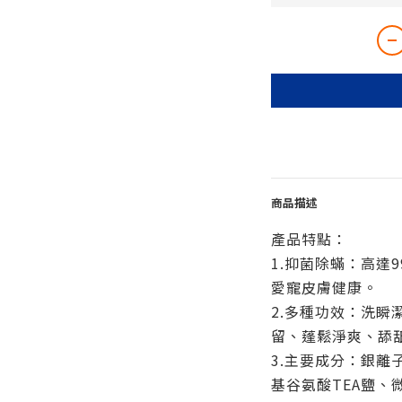
商品描述
產品特點：
1.抑菌除蟎：高達
愛寵皮膚健康。
2.多種功效：洗瞬
留、蓬鬆淨爽、舔
3.主要成分：銀離
基谷氨酸TEA鹽、