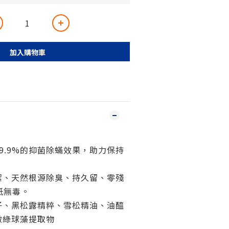
加入購物車
99.9%的抑菌除蟎效果，助力保持
潔、天然根源除臭、持久留、零殘
舐無毒。
子、黑松露精粹、雪松精油、油醯
微綠球藻提取物