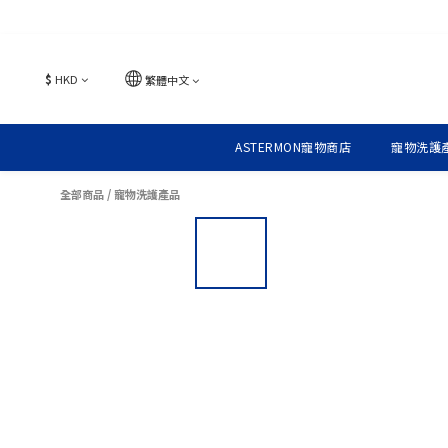
$
HKD
繁體中文
ASTERMON寵物商店
寵物洗護
全部商品
/
寵物洗護產品