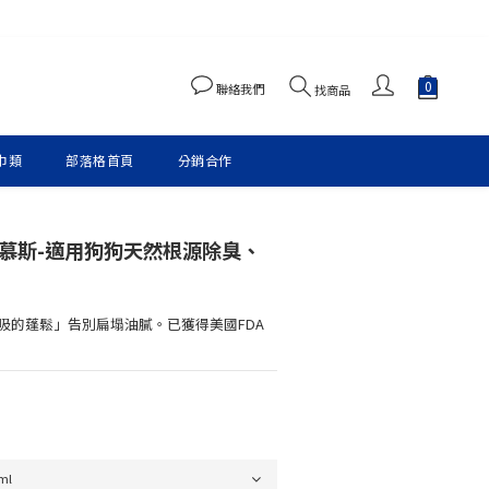
聯絡我們
找商品
巾類
部落格首頁
分銷合作
慕斯-適用狗狗天然根源除臭、
吸的蓬鬆」告別扁塌油膩。已獲得美國FDA