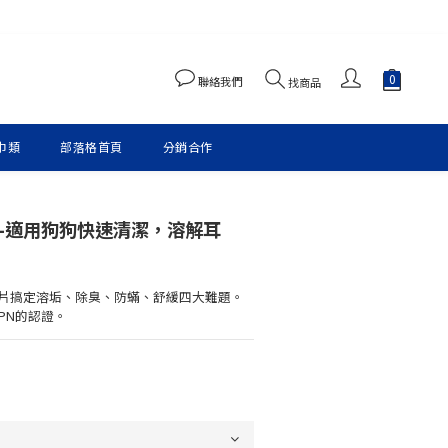
聯絡我們
找商品
巾類
部落格首頁
分銷合作
-適用狗狗快速清潔，溶解耳
片搞定溶垢、除臭、防蟎、舒緩四大難題。
PN的認證。