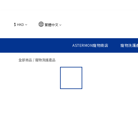
$
HKD
繁體中文
ASTERMON寵物商店
寵物洗護
全部商品
/
寵物洗護產品