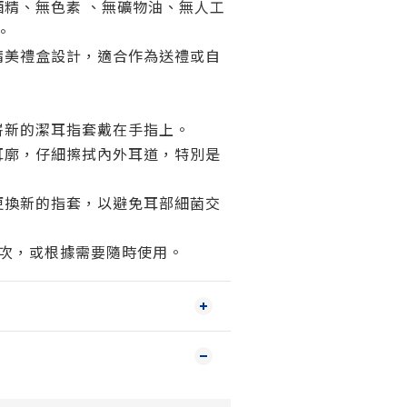
酒精、無色素 、無礦物油、無人工
。
精美禮盒設計，適合作為送禮或自
嶄新的潔耳指套戴在手指上。
耳廓，仔細擦拭內外耳道，特別是
更換新的指套，以避免耳部細菌交
-2次，或根據需要隨時使用。