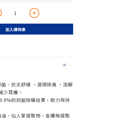
加入購物車
抑菌、抗炎舒緩 、源頭除臭 、溶解
減少耳癢。
99.9%的抑菌除蟎效果，助力保持
精油、仙人掌提取物、金縷梅提取