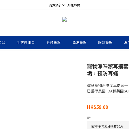
消費滿$150, 即免郵費
產品
全方位組合
身體護理
免洗護理
眼部護理
濕
寵物淨味潔耳指套
垢，預防耳蟎
這款寵物淨味潔耳指套一
已獲得美國FDA和英國SC
HK$59.00
尺寸