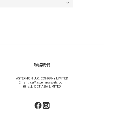
聯絡我們
ASTERMON U.K. COMPANY LIMITED
Email : cs@astermonpets.com
總代理: DCT ASIA LIMITED